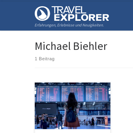
Zum Inhalt springen
Erfahrungen, Erlebnisse und Neuigkeiten.
Michael Biehler
1 Beitrag
Hallo! Schön, dass du hier bist und
den Weg auf unsere Plattform
gefunden hast. Es würde uns sehr
freuen, wenn du deine Erwartungen
oder Wünsche hinterlässt, entweder
als Kommentar auf diesen Beitrag,
per Social Media (Instagram,
Facebook) oder gerne auch per E-