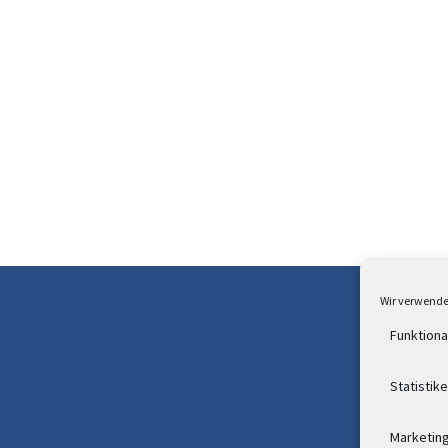
Wir verwende
Übe
Funktiona
Coo
Da
Statistik
Im
Marketin