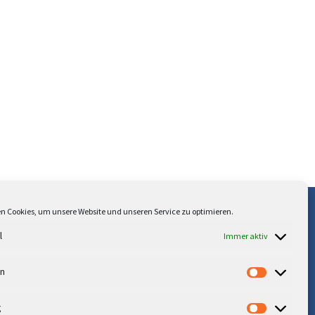
n Cookies, um unsere Website und unseren Service zu optimieren.
r uns
l
Immer aktiv
kie-Richtlinie (EU)
tenschutz
en
pressum
g