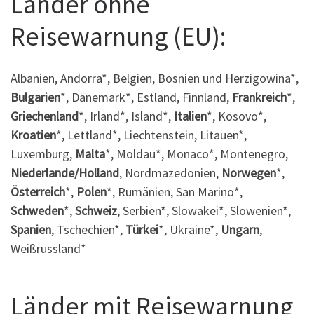
Länder ohne
Reisewarnung (EU):
Albanien, Andorra*, Belgien, Bosnien und Herzigowina*,
Bulgarien
*, Dänemark*, Estland, Finnland,
Frankreich
*,
Griechenland
*, Irland*, Island*,
Italien
*, Kosovo*,
Kroatien
*, Lettland*, Liechtenstein, Litauen*,
Luxemburg,
Malta
*, Moldau*, Monaco*, Montenegro,
Niederlande/Holland
, Nordmazedonien,
Norwegen
*,
Österreich
*,
Polen
*, Rumänien, San Marino*,
Schweden
*,
Schweiz
, Serbien*, Slowakei*, Slowenien*,
Spanien
, Tschechien*,
Türkei
*, Ukraine*,
Ungarn
,
Weißrussland*
Länder mit Reisewarnung