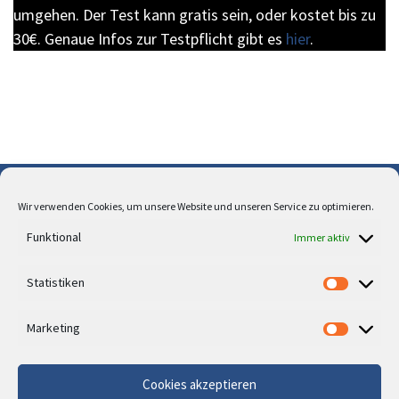
umgehen. Der Test kann gratis sein, oder kostet bis zu
30€. Genaue Infos zur Testpflicht gibt es
hier
.
Wir verwenden Cookies, um unsere Website und unseren Service zu optimieren.
Über uns
Funktional
Immer aktiv
Cookie-Richtlinie (EU)
Statistiken
Datenschutz
Impressum
Marketing
Cookies akzeptieren