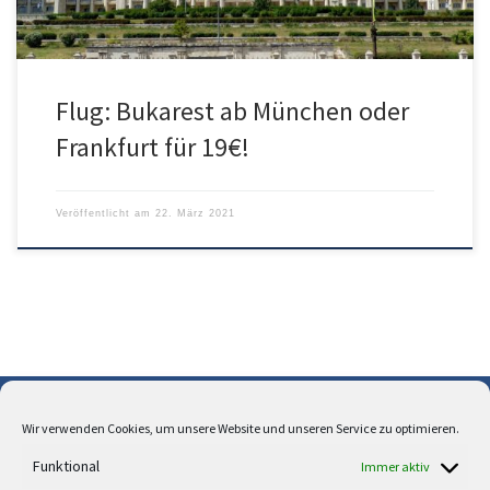
Flug: Bukarest ab München oder
Frankfurt für 19€!
Veröffentlicht am
22. März 2021
Wir verwenden Cookies, um unsere Website und unseren Service zu optimieren.
Über uns
Funktional
Immer aktiv