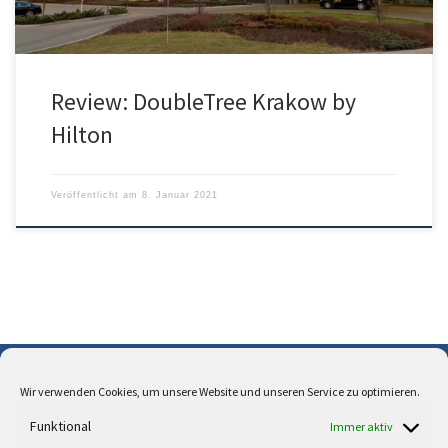
Review: DoubleTree Krakow by
Hilton
Veröffentlicht am
8. Januar 2021
Wir verwenden Cookies, um unsere Website und unseren Service zu optimieren.
Über uns
Funktional
Immer aktiv