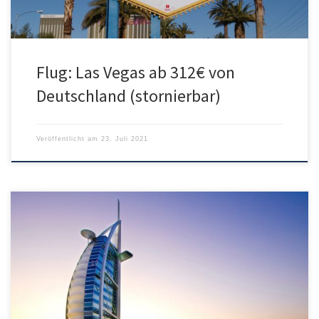
Flug: Las Vegas ab 312€ von
Deutschland (stornierbar)
Veröffentlicht am
23. Juli 2021
Qatar Airways bietet aktuell günstige Flüge ab München oder
Frankfurt nach Dubai. Der Flug erfolgt mit kurzem Umstieg in Doha.
Den Hin- und Rückflug gibt es ab Frankfurt für 362€ oder ab
München für 368€. Alternativ gibt es noch Rail&Fly Tickets zur
Anreise von jedem deutschen Bahnhof für 366€. Im […]