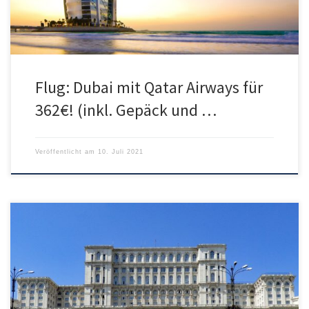
Flug: Dubai mit Qatar Airways für
362€! (inkl. Gepäck und …
Veröffentlicht am
10. Juli 2021
Die rumänische Airline Blue Air bietet aktuell Nonstop Flüge in die
Hauptstadt Bukarest sehr günstig mit Abflug von München oder
Frankfurt an. Verfügbarkeiten gibt es von April bis Juni. Um auf
einen Preis von 19€ zu kommen, muss der LIGHT Tarif gebucht