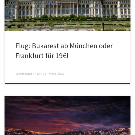
werden. Der beinhaltet allerdings nur ein kleines Handgepäck! […]
Flug: Bukarest ab München oder
Frankfurt für 19€!
Veröffentlicht am
22. März 2021
Fliegen in ein Nicht-Risikogebiet? Lufthansa machts möglich.
Lufthansa bietet aktuell günstige Flüge mit guten verfügbarkeiten
und guten Reisezeiten von Frankfurt nach Porto an. In den