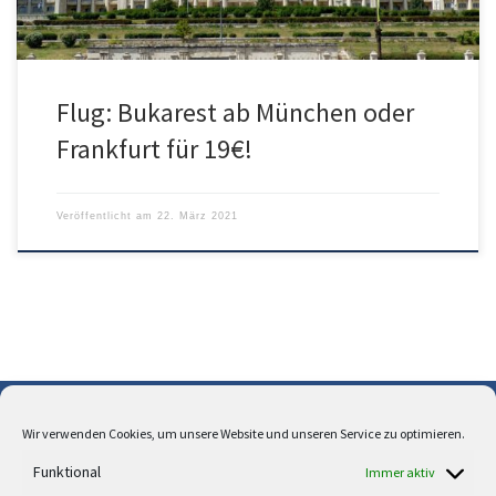
Flug: Bukarest ab München oder
Frankfurt für 19€!
Veröffentlicht am
22. März 2021
Wir verwenden Cookies, um unsere Website und unseren Service zu optimieren.
Über uns
Funktional
Immer aktiv