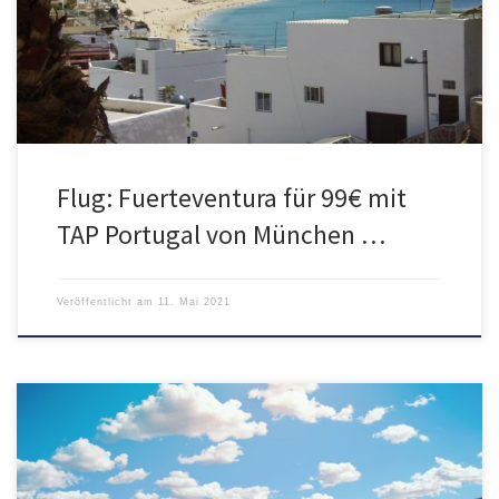
einen kostenlosen Stopover in Lissabon einlegen.Beim günstigen
Tarif für 99€ ist nur Handgepäck inklusive. Der Tarif mit Gepäck
kostet pro Strecke 20€ Aufpreis. […]
Flug: Fuerteventura für 99€ mit
TAP Portugal von München …
Veröffentlicht am
11. Mai 2021
Aegean Airlines bringt euch für nur 87€ direkt von München nach
Santorini. Voraussetzung ist dafür eine Zahlung mit Visa-