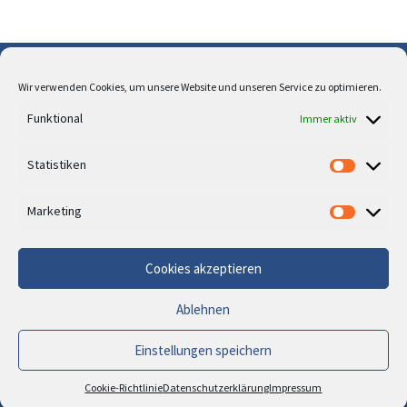
Wir verwenden Cookies, um unsere Website und unseren Service zu optimieren.
Über uns
Funktional
Immer aktiv
Cookie-Richtlinie (EU)
Statistiken
Datenschutz
Impressum
Marketing
Cookies akzeptieren
© 2026
Travel Explorer
– Alle Rechte vorbehalten
Ablehnen
Powered by
WP
– Entworfen mit dem
Customizr-Theme
Einstellungen speichern
Cookie-Richtlinie
Datenschutzerklärung
Impressum