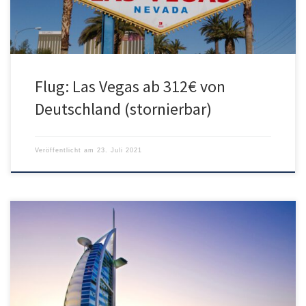
Flug: Las Vegas ab 312€ von
Deutschland (stornierbar)
Veröffentlicht am
23. Juli 2021
Qatar Airways bietet aktuell günstige Flüge ab München oder
Frankfurt nach Dubai. Der Flug erfolgt mit kurzem Umstieg in Doha.
Den Hin- und Rückflug gibt es ab Frankfurt für 362€ oder ab
München für 368€. Alternativ gibt es noch Rail&Fly Tickets zur