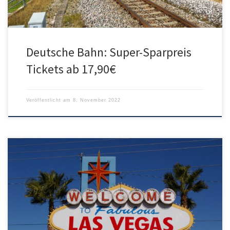
Deutsche Bahn: Super-Sparpreis
Tickets ab 17,90€
Veröffentlicht am
8. November 2022
Die SkyTeam-Mitglieder KLM und Delta bieten aktuell günstig Flüge
nach Las Vegas an. Mit Abflug von verschiedenen deutschen
Flughäfen gibt es den Hin- und Rückflug ab 312€. Der Flug erfolgt
mit einem kurzen Umstieg in Amsterdam oder Atlanta. Inklusive
sind ein Stück Handgepäck und ein Personal Item. Aufgabepäck ist
im […]