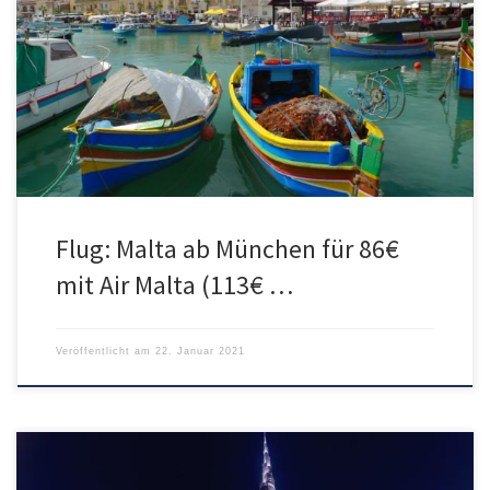
Bei Air Malta bekommt man momentan an günstige Nonstop
Tickets von München nach Malta. Termine gibt es bis Juli 2021. Der
Go Light Tarif beinhaltet kein Aufgabegepäck aber dennoch darf
man einen Handgepäckskoffer mit an Bord nehmen. Für einen
kurzen Malta-Trip könnte dieser ausreichen. Man sollte sich
trotzdem überlegen, je […]
Flug: Malta ab München für 86€
mit Air Malta (113€ …
Veröffentlicht am
22. Januar 2021