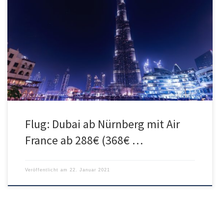
Die Airlines Air France und KLM bieten aktuell Tickets von
verschiedenen Deutschen Flughäfen nach Dubai an. Ab 288€ geht
es von Nürnberg nach Dubai in den VAE. Ab Berlin oder Stuttgart ist
es sogar ein paar Euro günstiger. Verfügbarkeiten gibt es bis Juni
und im September. Für 288€ bekommt man […]
Flug: Dubai ab Nürnberg mit Air
France ab 288€ (368€ …
Veröffentlicht am
22. Januar 2021