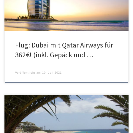
Anreise von jedem deutschen Bahnhof für 366€. Im […]
Flug: Dubai mit Qatar Airways für
362€! (inkl. Gepäck und …
Veröffentlicht am
10. Juli 2021
TAP Air Portugal bietet aktuell Flüge mit kurzem Zwischenstopp in
Lissabon von München oder Frankfurt auf die Kanaren nach
Fuerteventura an. Durch die Zwischenlandung kann man sogar