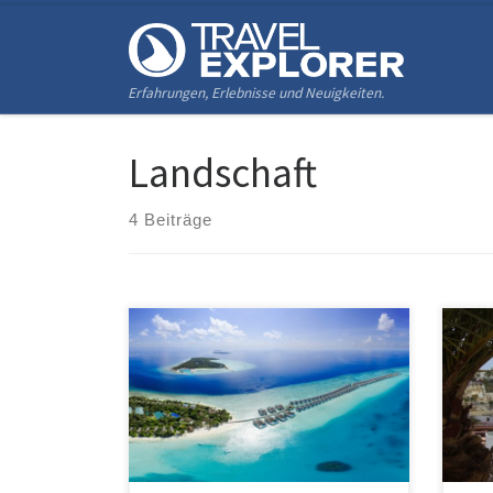
Zum Inhalt springen
Erfahrungen, Erlebnisse und Neuigkeiten.
Landschaft
4 Beiträge
Lufthansa bietet aktuell günstige
TAP 
Tickets von Nürnberg nach Male auf
mit 
den Malediven an. Mit Start ab
Liss
Nürnberg gibt es Tickets schon ab
auf 
482€ im Economy Light Tarif. Der Tarif
an. 
beinhaltet leider nur Handgepäck. Für
man 
Gepäck werden ganze 55€ pro
Stop