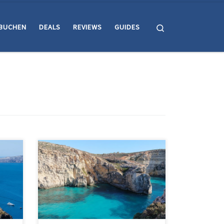
Search
BUCHEN
DEALS
REVIEWS
GUIDES
len
Wenn du nur einen entspannten
rd
Strandurlaub willst, bist du auf Malta
ie
falsch. Es gibt kaum bis gar keine
der
Badestrände. Dafür kannst du die
ass
tolle Natur, eine schöne Altstadt und
ann
zahlreiche Sehenswürdigkeiten
m
entdecken. Die beste Reisezeit ist