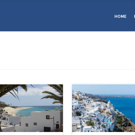
HOME
Air Portugal bietet aktuell Flüge
Santorini gehört zu den Traumzie
kurzem Zwischenstopp in
von vielen! Durch Social-Media wi
abon von München oder Frankfurt
die Insel immer populärer. Was d
die Kanaren nach Fuerteventura
Insel außer der weißen Stadt an 
Durch die Zwischenlandung kann
Klippe noch zu bieten hat, und d
sogar einen kostenlosen
der Traumurlaub günstiger sein k
over in Lissabon einlegen.Beim
als du denkst, erzähle ich euch i