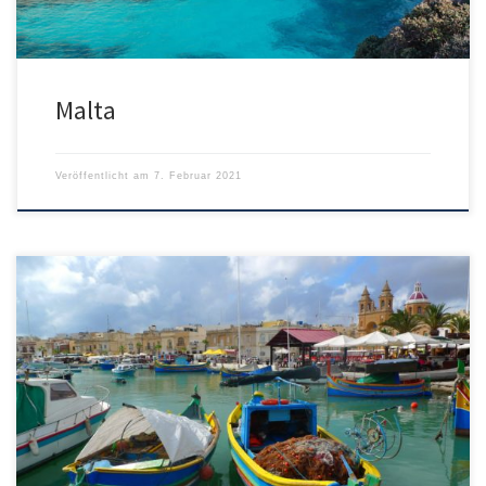
Malta
Veröffentlicht am
7. Februar 2021
Bei Air Malta bekommt man momentan an günstige Nonstop
Tickets von München nach Malta. Termine gibt es bis Juli 2021. Der
Go Light Tarif beinhaltet kein Aufgabegepäck aber dennoch darf
man einen Handgepäckskoffer mit an Bord nehmen. Für einen
kurzen Malta-Trip könnte dieser ausreichen. Man sollte sich
trotzdem überlegen, je […]