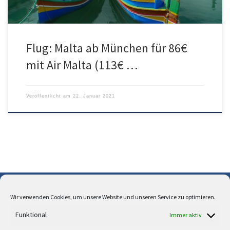
Flug: Malta ab München für 86€
mit Air Malta (113€ …
Veröffentlicht am
22. Januar 2021
Wir verwenden Cookies, um unsere Website und unseren Service zu optimieren.
Über uns
Funktional
Immer aktiv
Cookie-Richtlinie (EU)