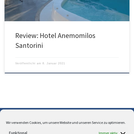
Review: Hotel Anemomilos
Santorini
Veröffentlicht am
8. Januar 2021
Wir verwenden Cookies, um unsere Website und unseren Service zu optimieren.
Über uns
Funktional
Immer aktiv