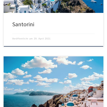
Santorini
Veröffentlicht am
29. April 2021
Aegean Airlines bringt euch für nur 87€ direkt von München nach
Santorini. Voraussetzung ist dafür eine Zahlung mit Visa-
Kreditkarte. Hierfür gibt es einen 30€ Gutschein. Ohne Visa-Karte
werden werden 117€ fällig. Bei diesem Preis ist nur ein
Handgepäckskoffer inkludiert. Wer zusätzlich einen Rucksack oder
Handtasche braucht, sollte den Flex-Tarif für […]