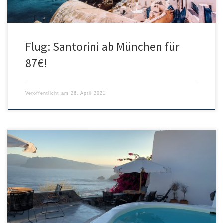
Flug: Santorini ab München für
87€!
Veröffentlicht am
26. April 2021
Die „Villa with Caldera View and shared Pool-Gaia“, welche vom
Hotel Anemomilos verwaltet wird, ist ein traumhaftes Apartment
mit der besten Lage auf Santorini in der Stadt Oia. Das Apartment
befindet sich nicht im Hotelkomplex, sind jedoch schnell
erreichbar. Der Check-In und Check-Out findet im Hotel statt, wo
sich auch […]