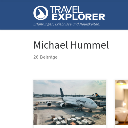
Zum Inhalt springen
Erfahrungen, Erlebnisse und Neuigkeiten.
Michael Hummel
26 Beiträge
Du möchtest ein Lufthansa Flug
Du m
buchen? Über folgenden Link kannst
folg
du direkt bei Lufthansa* suchen und
Book
buchen. *Der Stern bedeutet: Für
Alte
Links die mit einem Stern markiert
oder
sind, erhalten wir eine Provision wenn
die 
eine Buchung zustande kommt. Für
such