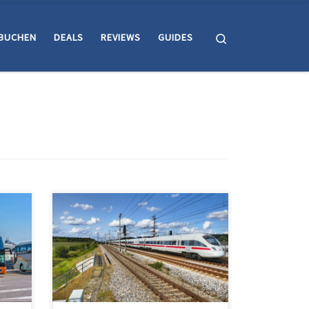
Search
BUCHEN
DEALS
REVIEWS
GUIDES
rekt
Über folgenden Link kannst du direkt
bei der Deutschen Bahn eine
*Der
Verbindung suchen und buchen. *Der
Stern bedeutet: Für Links die mit
en
einem Stern markiert sind, erhalten
chung
wir eine Provision wenn eine Buchung
hen
zustande kommt. Für Dich entstehen