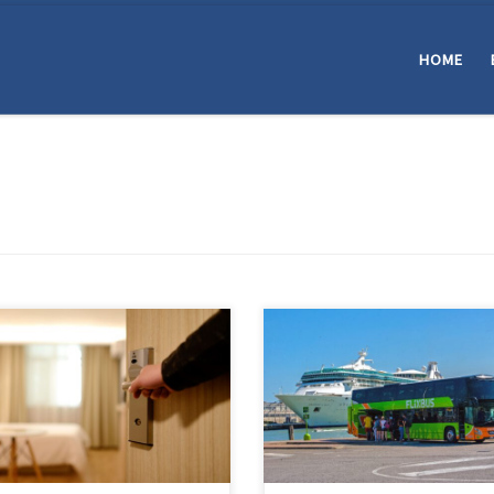
HOME
öchtest ein Hotel buchen? Über
Über folgenden Link kannst du di
enden Link kannst du direkt bei
bei FlixBus & FlixTrain eine
ing.com* suchen und buchen.
Verbindung suchen und buchen. 
rnativ kannst du ein Reiseziel
Stern bedeutet: Für Links die mit
 ein bestimmtes Hotel direkt in
einem Stern markiert sind, erhalt
Maske unten eingeben und
wir eine Provision wenn eine Bu
en: Booking.com *Der Stern
zustande kommt. Für Dich entste